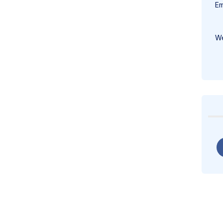
Em
We